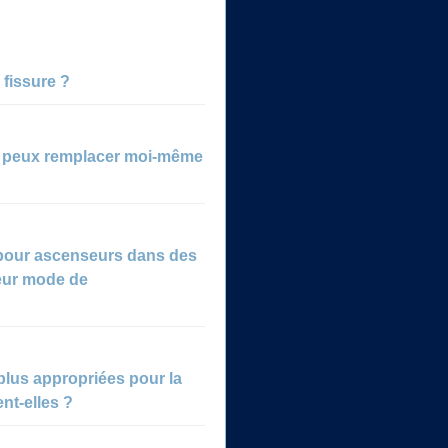
 fissure ?
je peux remplacer moi-même
 pour ascenseurs dans des
leur mode de
plus appropriées pour la
ent-elles ?