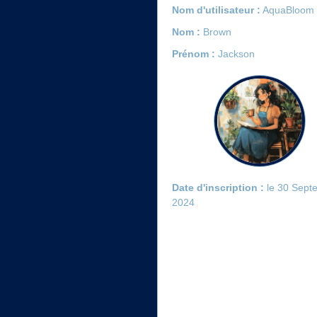
Nom d'utilisateur :
AquaBloom
Nom :
Brown
Prénom :
Jackson
Date d'inscription :
le 30 Sept
2024