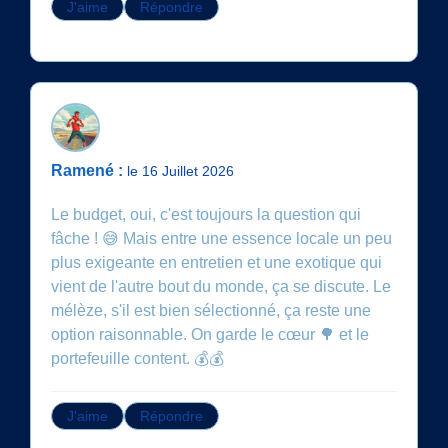
J'aime
Répondre
Ramené :
le 16 Juillet 2026
Le budget, oui, c'est toujours la question qui
fâche ! 😅 Mais entre une essence locale un peu
plus exigeante en entretien et une exotique qui
vient de l'autre bout du monde, ça se discute. Le
mélèze, s'il est bien sélectionné, ça reste une
option raisonnable. On garde le cœur 🌳 et le
portefeuille content. 💰💰
J'aime
Répondre