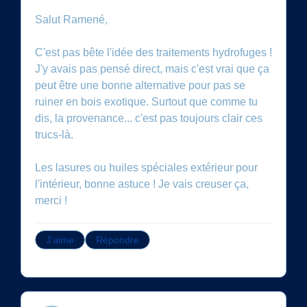
Salut Ramené,
C'est pas bête l'idée des traitements hydrofuges !
J'y avais pas pensé direct, mais c'est vrai que ça
peut être une bonne alternative pour pas se
ruiner en bois exotique. Surtout que comme tu
dis, la provenance... c'est pas toujours clair ces
trucs-là.
Les lasures ou huiles spéciales extérieur pour
l'intérieur, bonne astuce ! Je vais creuser ça,
merci !
J'aime
Répondre