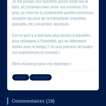
Je me posais une question assez vaste sur le
bois, et j'aimerais bien avoir vos lumières. En
gros, je cherche à comprendre quelles essences
seraient top pour de la menuiserie (meubles,
placards, etc.) et surtout, pourquoi.
Est-ce qu'il y a des bois plus faciles à travailler,
plus résistants à l'humidité, qui se déforment
moins avec le temps ? Je suis preneur de toutes
vos expériences et conseils !
Merci d'avance pour vos réponses !
J'aime
Répondre
Commentaires (19)