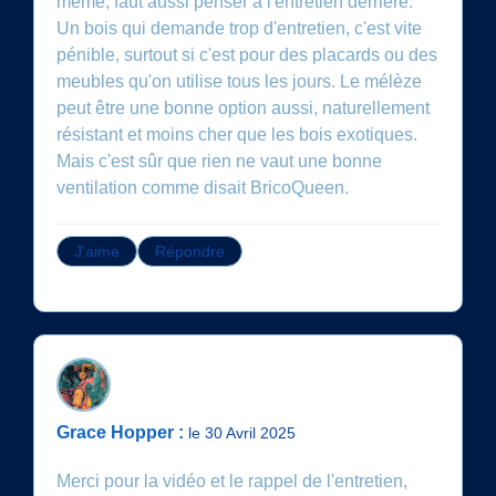
même, faut aussi penser à l'entretien derrière.
Un bois qui demande trop d'entretien, c'est vite
pénible, surtout si c'est pour des placards ou des
meubles qu'on utilise tous les jours. Le mélèze
peut être une bonne option aussi, naturellement
résistant et moins cher que les bois exotiques.
Mais c'est sûr que rien ne vaut une bonne
ventilation comme disait BricoQueen.
J'aime
Répondre
Grace Hopper :
le 30 Avril 2025
Merci pour la vidéo et le rappel de l'entretien,