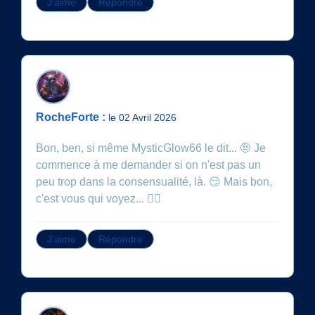
J'aime
Répondre
RocheForte :
le 02 Avril 2026
Bon, ben, si même MysticGlow66 le dit... 🤨 Je
commence à me demander si on n'est pas un
peu trop dans la consensualité, là. 😏 Mais bon,
c'est vous qui voyez... 🤷‍♂️
J'aime
Répondre