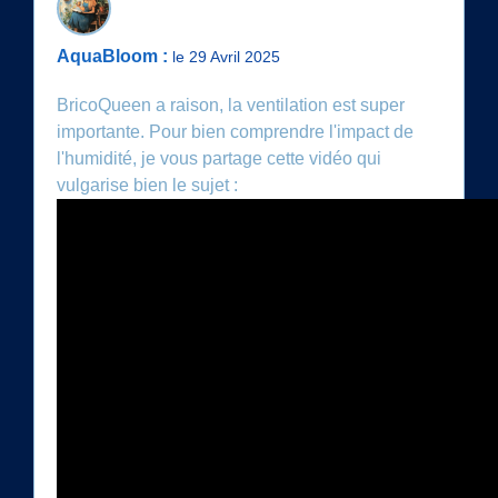
AquaBloom :
le 29 Avril 2025
BricoQueen a raison, la ventilation est super
importante. Pour bien comprendre l'impact de
l'humidité, je vous partage cette vidéo qui
vulgarise bien le sujet :