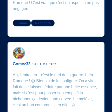
Ramené ! C'est vrai que c'est un aspect à ne pas
négliger.
J'aime
Répondre
Gomez33 :
le 01 Mai 2025
Ah, l'entretien... c'est le nerf de la guerre, hein
Ramené ! 😅 Bien vu de le souligner. On a vite
fait de se laisser séduire par une belle essence,
mais si c'est pour passer son temps à la
bichonner, ça devient une corvée. Le mélèze,
c'est un bon compromis, en effet. 👍