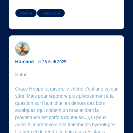
J'aime
Répondre
Ramené :
le 28 Avril 2025
Salut !
Grace Hopper a raison, le chêne c'est une valeur
sûre. Mais pour répondre plus précisément à ta
question sur l'humidité, en dehors des bois
exotiques (qui coûtent un bras et dont la
provenance est parfois douteuse...), tu peux
aussi te tourner vers des traitements hydrofuges.
Ça permet de rendre le bois plus résistant à