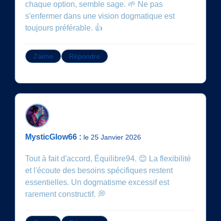
chaque option, semble sage. 🌱 Ne pas
s'enfermer dans une vision dogmatique est
toujours préférable. 👍
J'aime
Répondre
MysticGlow66 :
le 25 Janvier 2026
Tout à fait d'accord, Équilibre94. 😊 La flexibilité
et l'écoute des besoins spécifiques restent
essentielles. Un dogmatisme excessif est
rarement constructif. 💭