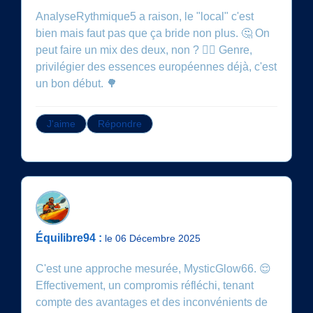
AnalyseRythmique5 a raison, le "local" c'est
bien mais faut pas que ça bride non plus. 🤔 On
peut faire un mix des deux, non ? 🤷‍♀️ Genre,
privilégier des essences européennes déjà, c'est
un bon début. 🌳
J'aime
Répondre
Équilibre94 :
le 06 Décembre 2025
C'est une approche mesurée, MysticGlow66. 😌
Effectivement, un compromis réfléchi, tenant
compte des avantages et des inconvénients de