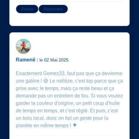
J'aime
Répondre
Ramené :
le 02 Mai 2025
Exactement Gomez33, faut pas que ça devienne
une galère ! 😅 Le mélèze, c'est top parce que ça
grise avec le temps, mais ça reste beau et ça
demande pas un entretien de fou. Si vous voulez
garder la couleur d'origine, un petit coup d'huile
de temps en temps, et c'est réglé. Et puis, c'est
un bois local, donc on fait un geste pour la
planète en même temps ! 🌳