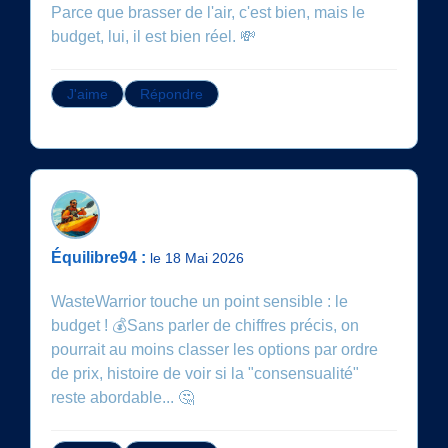
Parce que brasser de l'air, c'est bien, mais le
budget, lui, il est bien réel. 💸
J'aime
Répondre
Équilibre94 :
le 18 Mai 2026
WasteWarrior touche un point sensible : le
budget ! 💰Sans parler de chiffres précis, on
pourrait au moins classer les options par ordre
de prix, histoire de voir si la "consensualité"
reste abordable... 🤔