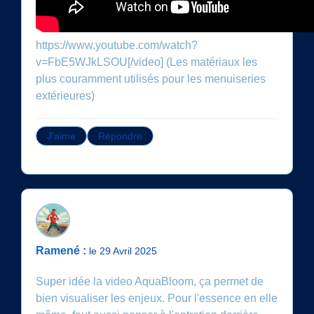
https://www.youtube.com/watch?
v=FbE5WJkLSOU[/video] (Les matériaux les
plus couramment utilisés pour les menuiseries
extérieures)
J'aime
Répondre
Ramené :
le 29 Avril 2025
Super idée la video AquaBloom, ça permet de
bien visualiser les enjeux. Pour l'essence en elle