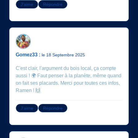
J'aime
Répondre
Gomez33 :
le 18 Septembre 2025
C'est clair, l'argument du bois local, ça compte
aussi ! 🌍 Faut penser à la planète, même quand
on fait ses placards. Merci pour toutes ces infos,
Ramen ! 🙌
J'aime
Répondre