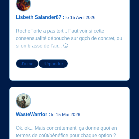
Lisbeth Salander87 :
le 15 Avril 2026
RocheForte a pas tort... Faut voir si cette
consensualité débouche sur qqch de concret, ou
si on brasse de l'air... 🤔
J'aime
Répondre
WasteWarrior :
le 15 Mai 2026
Ok, ok... Mais concrètement, ça donne quoi en
termes de coût/bénéfice pour chaque option ?