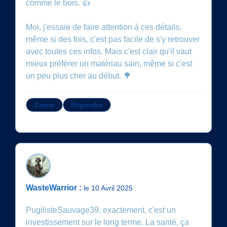
comme le bois. 👍
Moi, j'essaie de faire attention à ces détails,
même si des fois, c'est pas facile de s'y retrouver
avec toutes ces infos. Mais c'est clair qu'il vaut
mieux préférer un matériau sain, même si c'est
un peu plus cher au début. 🌳
J'aime
Répondre
WasteWarrior :
le 10 Avril 2025
PugilisteSauvage39, exactement, c'est un
investissement sur le long terme. La santé, ça