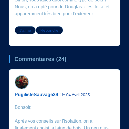
Nous, on a opté pour du Douglas, c'est local et
apparemment très bien pour l'extérieur.
J'aime
Répondre
Commentaires (24)
PugilisteSauvage39 :
le 04 Avril 2025
Bonsoir,
Après vos conseils sur l'isolation, on a
finalement choisi la laine de bois. Un peu plus