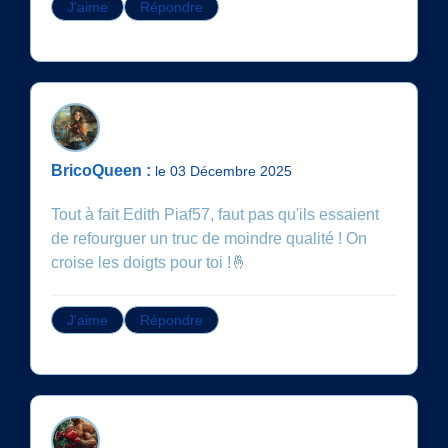
J'aime
Répondre
BricoQueen :
le 03 Décembre 2025
Tout à fait Edith Piaf57, faut pas qu'ils essaient
de refourguer un truc de moindre qualité ! On
croise les doigts pour toi !🤞
J'aime
Répondre