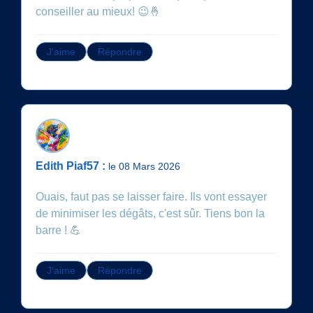
conseiller au mieux! 😉🤞
J'aime
Répondre
Edith Piaf57 :
le 08 Mars 2026
Ouais, faut pas se laisser faire. Ils vont essayer
de minimiser les dégâts, c'est sûr. Tiens bon la
barre ! 💪
J'aime
Répondre