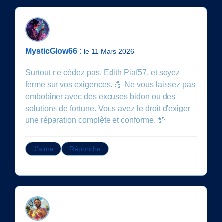
MysticGlow66 :
le 11 Mars 2026
Surtout ne cédez pas, Edith Piaf57, et soyez
ferme sur vos exigences. 💪 Ne vous laissez pas
embobiner avec des excuses bidon ou des
solutions de fortune. Vous avez le droit d'exiger
une réparation complète et conforme. 💯
J'aime
Répondre