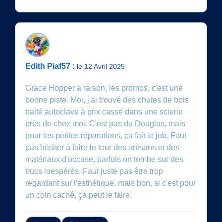
Edith Piaf57 :
le 12 Avril 2025
Grace Hopper a raison, les promos, c'est une
bonne piste. Moi, j'ai trouvé des chutes de bois
traité autoclave à prix cassé dans une scierie
près de chez moi. C'est pas du Douglas, mais
pour les petites réparations, ça fait le job. Faut
pas hésiter à faire le tour des artisans et des
matériaux d'occase, parfois on tombe sur des
trucs inespérés. Faut juste pas être trop
regardant sur l'esthétique, mais bon, si c'est pour
un coin caché, ça peut le faire.