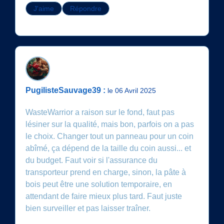
J'aime
Répondre
PugilisteSauvage39 :
le 06 Avril 2025
WasteWarrior a raison sur le fond, faut pas
lésiner sur la qualité, mais bon, parfois on a pas
le choix. Changer tout un panneau pour un coin
abîmé, ça dépend de la taille du coin aussi... et
du budget. Faut voir si l'assurance du
transporteur prend en charge, sinon, la pâte à
bois peut être une solution temporaire, en
attendant de faire mieux plus tard. Faut juste
bien surveiller et pas laisser traîner.