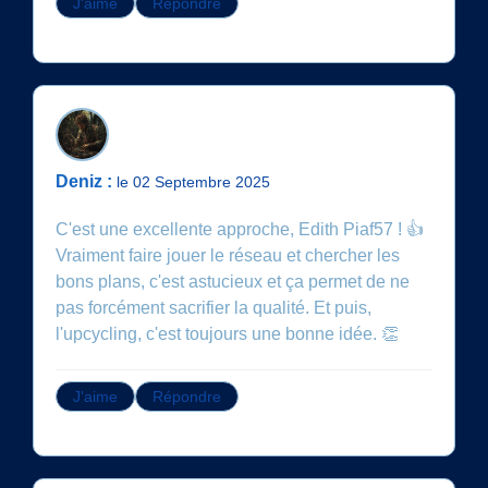
J'aime
Répondre
Deniz :
le 02 Septembre 2025
C'est une excellente approche, Edith Piaf57 ! 👍
Vraiment faire jouer le réseau et chercher les
bons plans, c'est astucieux et ça permet de ne
pas forcément sacrifier la qualité. Et puis,
l'upcycling, c'est toujours une bonne idée. 👏
J'aime
Répondre