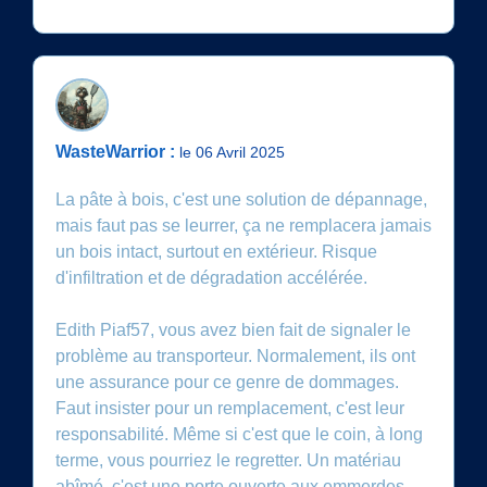
WasteWarrior :
le 06 Avril 2025
La pâte à bois, c'est une solution de dépannage,
mais faut pas se leurrer, ça ne remplacera jamais
un bois intact, surtout en extérieur. Risque
d'infiltration et de dégradation accélérée.
Edith Piaf57, vous avez bien fait de signaler le
problème au transporteur. Normalement, ils ont
une assurance pour ce genre de dommages.
Faut insister pour un remplacement, c'est leur
responsabilité. Même si c'est que le coin, à long
terme, vous pourriez le regretter. Un matériau
abîmé, c'est une porte ouverte aux emmerdes.