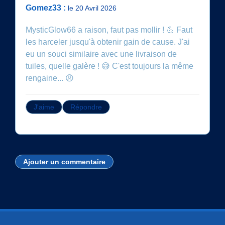
Gomez33 :
le 20 Avril 2026
MysticGlow66 a raison, faut pas mollir ! 💪 Faut
les harceler jusqu'à obtenir gain de cause. J'ai
eu un souci similaire avec une livraison de
tuiles, quelle galère ! 😅 C'est toujours la même
rengaine... 😠
J'aime
Répondre
Ajouter un commentaire