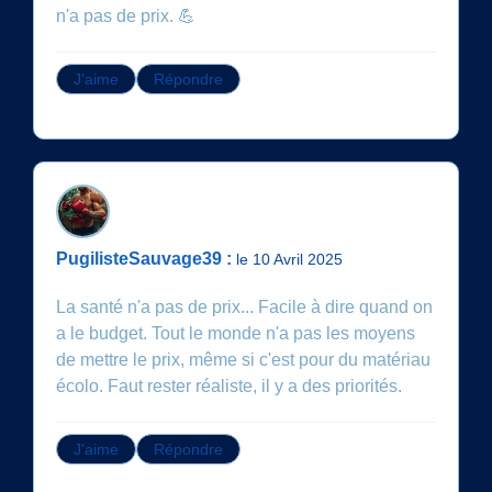
n'a pas de prix. 💪
J'aime
Répondre
PugilisteSauvage39 :
le 10 Avril 2025
La santé n'a pas de prix... Facile à dire quand on
a le budget. Tout le monde n'a pas les moyens
de mettre le prix, même si c'est pour du matériau
écolo. Faut rester réaliste, il y a des priorités.
J'aime
Répondre