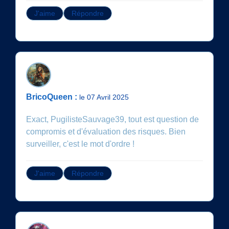
J'aime
Répondre
BricoQueen :
le 07 Avril 2025
Exact, PugilisteSauvage39, tout est question de
compromis et d'évaluation des risques. Bien
surveiller, c'est le mot d'ordre !
J'aime
Répondre