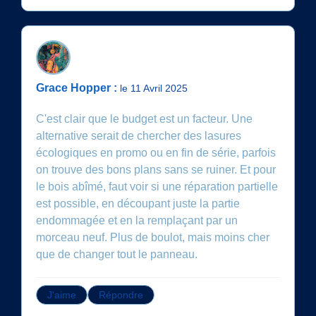
Grace Hopper :
le 11 Avril 2025
C'est clair que le budget est un facteur. Une
alternative serait de chercher des lasures
écologiques en promo ou en fin de série, parfois
on trouve des bons plans sans se ruiner. Et pour
le bois abîmé, faut voir si une réparation partielle
est possible, en découpant juste la partie
endommagée et en la remplaçant par un
morceau neuf. Plus de boulot, mais moins cher
que de changer tout le panneau.
J'aime
Répondre