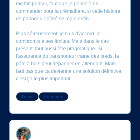
me fait penser, faut que je pense à en
commander pour la crémaillère, si cette histoire
de panneau abîmé se règle enfin...
Plus sérieusement, je suis d'accord, le
compromis a ses limites. Mais dans le cas
présent, faut aussi être pragmatique. Si
l'assurance du transporteur traîne des pieds, la
pâte à bois peut dépanner en attendant. Mais
faut pas que ça devienne une solution définitive,
c'est ça le plus important.
J'aime
Répondre