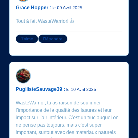
Grace Hopper :
le 09 Avril 2025
Tout à fait WasteWarrior! 👍
J'aime
Répondre
PugilisteSauvage39 :
le 10 Avril 2025
WasteWarrior, tu as raison de souligner
l'importance de la qualité des lasures et leur
impact sur l'air intérieur. C'est un truc auquel on
ne pense pas toujours, mais c'est super
important, surtout avec des matériaux naturels