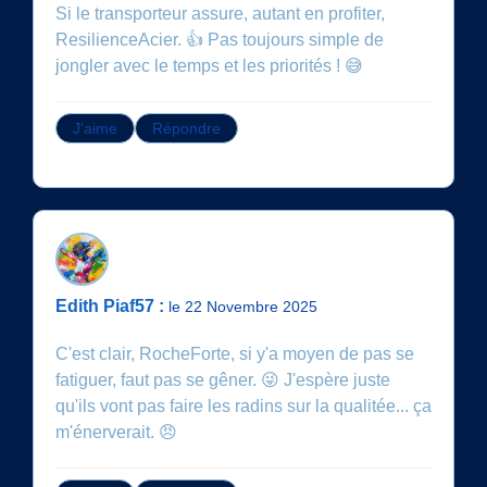
Si le transporteur assure, autant en profiter,
ResilienceAcier. 👍 Pas toujours simple de
jongler avec le temps et les priorités ! 😅
J'aime
Répondre
Edith Piaf57 :
le 22 Novembre 2025
C'est clair, RocheForte, si y'a moyen de pas se
fatiguer, faut pas se gêner. 😜 J'espère juste
qu'ils vont pas faire les radins sur la qualitée... ça
m'énerverait. 😠