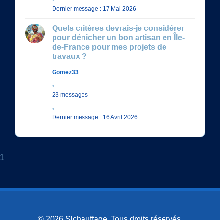
Dernier message : 17 Mai 2026
Quels critères devrais-je considérer
pour dénicher un bon artisan en Île-
de-France pour mes projets de
travaux ?
Gomez33
23 messages
Dernier message : 16 Avril 2026
1
© 2026 Slchauffage. Tous droits réservés.