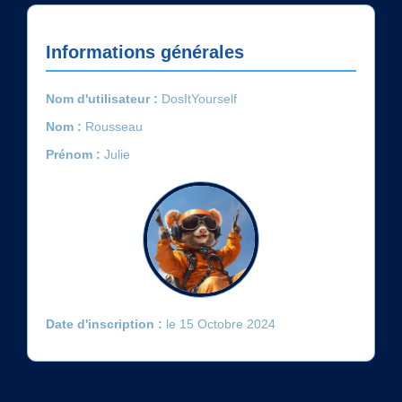
Informations générales
Nom d'utilisateur :
DosItYourself
Nom :
Rousseau
Prénom :
Julie
Date d'inscription :
le 15 Octobre 2024